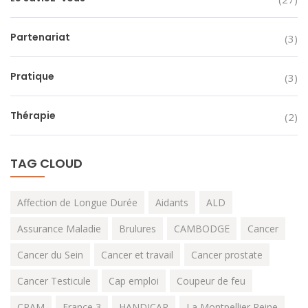
Partenariat
(3)
Pratique
(3)
Thérapie
(2)
TAG CLOUD
Affection de Longue Durée
Aidants
ALD
Assurance Maladie
Brulures
CAMBODGE
Cancer
Cancer du Sein
Cancer et travail
Cancer prostate
Cancer Testicule
Cap emploi
Coupeur de feu
CPAM
France 3
HANDICAP
La Montpellier Reine