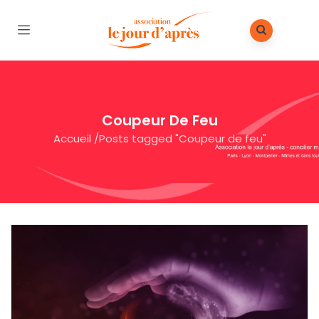
Coupeur De Feu
Accueil
/
Posts tagged "Coupeur de feu"