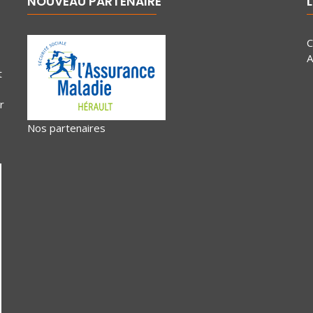
NOUVEAU PARTENAIRE
L
C
A
t
r
Nos partenaires