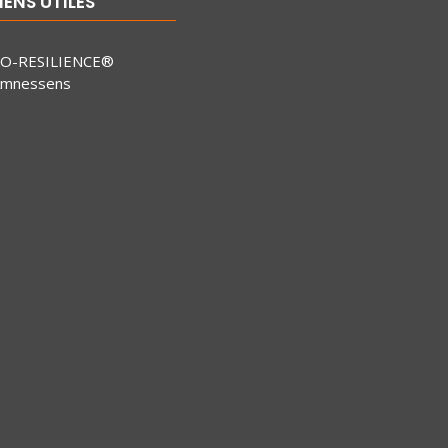
IENS UTILES
O-RESILIENCE®
mnessens