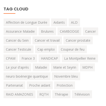
TAG CLOUD
Affection de Longue Durée
Aidants
ALD
Assurance Maladie
Brulures
CAMBODGE
Cancer
Cancer du Sein
Cancer et travail
Cancer prostate
Cancer Testicule
Cap emploi
Coupeur de feu
CPAM
France 3
HANDICAP
La Montpellier Reine
Le jour d'après
Maladie
Marie et Seyrin
MDPH
neuro bioénergie quantique
Novembre bleu
Partenariat
Proche aidant
Protection
RAID AMAZONES
RQTH
Thérapie
Télévision