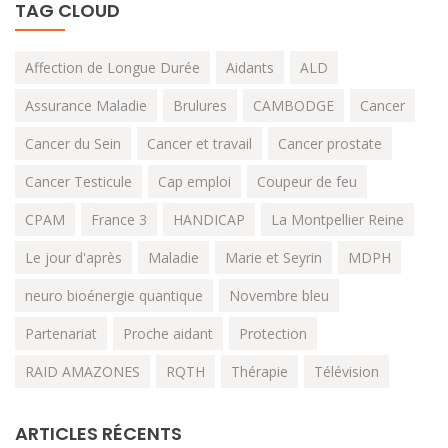
TAG CLOUD
Affection de Longue Durée
Aidants
ALD
Assurance Maladie
Brulures
CAMBODGE
Cancer
Cancer du Sein
Cancer et travail
Cancer prostate
Cancer Testicule
Cap emploi
Coupeur de feu
CPAM
France 3
HANDICAP
La Montpellier Reine
Le jour d'après
Maladie
Marie et Seyrin
MDPH
neuro bioénergie quantique
Novembre bleu
Partenariat
Proche aidant
Protection
RAID AMAZONES
RQTH
Thérapie
Télévision
ARTICLES RÉCENTS